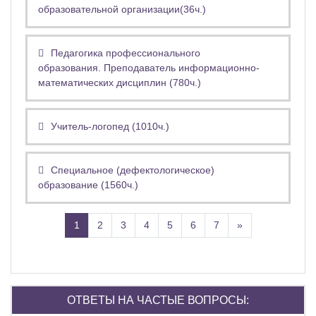
образовательной организации(36ч.)
Педагогика профессионального
образования. Преподаватель информационно-
математических дисциплин (780ч.)
Учитель-логопед (1010ч.)
Специальное (дефектологическое)
образование (1560ч.)
(текущая)
Далее
1
2
3
4
5
6
7
»
Пропустить Ответы на частые вопросы:
ОТВЕТЫ НА ЧАСТЫЕ ВОПРОСЫ: