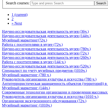
Search courses:
1
(current)
2
»
Next
Научно-исследовательская деятельность музея (36ч.)
Научно-исследовательская деятельность музея (144ч.)
Музейный маркетинг(72ч.)
Работа с посетителями в музее (72ч.)
Научно-исследовательская деятельность музея (780ч.)
Научно-исследовательская деятельность музея (72ч.)
Научно-исследовательская деятельность музея (260ч.)
Работа с посетителями в музее (144 ч.)
Научно-исследовательская деятельность музея (520ч.)
Специалист по учету музейных предметов (1010ч.)
Музейный маркетинг (780 ч.)
Руководитель организации культуры и искусства (780 ч.)
Антитеррористическая защищенность объектов (территорий) в с
Музейный маркетинг (144ч.)
Современные технологии организации и проведения массовых 
Руководитель организации культуры и искусства (1010 ч.)
Организация экскурсионного обслуживания (72ч.)
Музейный маркетинг (1010ч.)