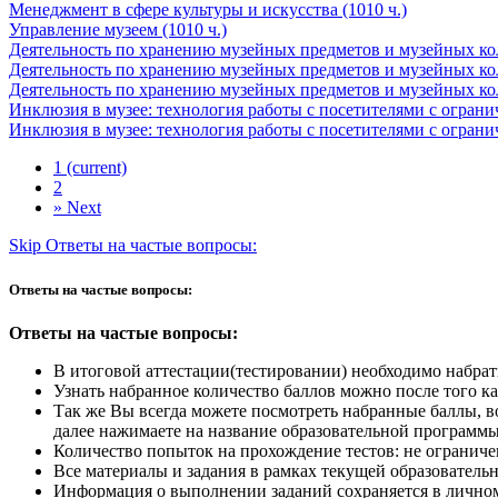
Менеджмент в сфере культуры и искусства (1010 ч.)
Управление музеем (1010 ч.)
Деятельность по хранению музейных предметов и музейных кол
Деятельность по хранению музейных предметов и музейных кол
Деятельность по хранению музейных предметов и музейных кол
Инклюзия в музее: технология работы с посетителями с ограни
Инклюзия в музее: технология работы с посетителями с ограни
1
(current)
2
»
Next
Skip Ответы на частые вопросы:
Ответы на частые вопросы:
Ответы на частые вопросы:
В итоговой аттестации(тестировании) необходимо набрат
Узнать набранное количество баллов можно после того как
Так же Вы всегда можете посмотреть набранные баллы, в
далее нажимаете на название образовательной программы
Количество попыток на прохождение тестов: не ограниче
Все материалы и задания в рамках текущей образователь
Информация о выполнении заданий сохраняется в личном