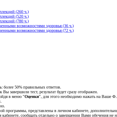
лекций (260 ч.)
лекций (520 ч.)
лекций (780 ч.)
ченными возможностями здоровья (36 ч.)
ченными возможностями здоровья (72 ч.)
ь: более 50% правильных ответов.
 Вы завершили тест, результат будет сразу отображен.
ойдя в меню "
Оценки
", для этого необходимо нажать на Ваше Ф
.
но.
ной программы, представлены в личном кабинете, дополнительн
 кабинете, сообщать отдельно о завершении Вами обучения не 