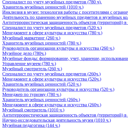
Специалист по учету музейных предметов (780 ч).
Хранитель музейных ценностей (1010 ч.)
Инклюзия в музее: технология работы с посетителями с ограни
Деятельность по хранению музейных предметов и музейных кол
Антитеррористическая защищенность объектов (территорий) в с
Специалист по учету музейных предметов (520 ч.)
Менеджмент в сфере культуры и искусства (780 ч.)
Музейный маркетинг (260 ч.)
Хранитель музейных ценностей (780 ч.)
Руководитель организации культуры и искусства (260 ч.)
Музейное дело (780ч.)
Музейные фонды: формирование, учет, хранение, использование
Управление музеем (780 ч.)
Музейный смотритель (260 ч.)
Специалист по учету музейных предметов (260ч.)
Менеджмент в сфере культуры и искусства (520ч.)
Хранитель музейных ценностей (520 ч.)
Руководитель организации культуры и искусства (520 ч.)
Менеджер по туризму (780 ч.)
Хранитель музейных ценностей (260ч.)
Менеджмент в сфере культуры и искусства (260ч.)
Музейный смотритель (1010 ч.)
Антитеррористическая защищенность объектов (территорий) в с
Научно-исследовательская деятельность музея (1010 ч.)
Музейная педагогика (144 ч.)