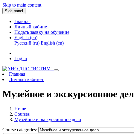
Skip to main content
Side panel
Главная
Личный кабинет
Подать заявку на обучение
English ‎(en)‎
Русский ‎(ru)‎
English ‎(en)‎
Log in
Главная
Личный кабинет
Музейное и экскурсионное де
Home
Courses
Музейное и экскурсионное дело
Course categories: